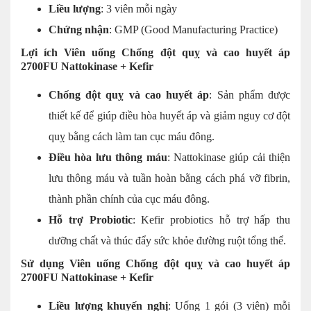
Liều lượng
: 3 viên mỗi ngày
Chứng nhận
: GMP (Good Manufacturing Practice)
Lợi ích Viên uống Chống đột quỵ và cao huyết áp
2700FU Nattokinase + Kefir
Chống đột quỵ và cao huyết áp
: Sản phẩm được
thiết kế để giúp điều hòa huyết áp và giảm nguy cơ đột
quỵ bằng cách làm tan cục máu đông.
Điều hòa lưu thông máu
: Nattokinase giúp cải thiện
lưu thông máu và tuần hoàn bằng cách phá vỡ fibrin,
thành phần chính của cục máu đông.
Hỗ trợ Probiotic
: Kefir probiotics hỗ trợ hấp thu
dưỡng chất và thúc đẩy sức khỏe đường ruột tổng thể.
Sử dụng Viên uống Chống đột quỵ và cao huyết áp
2700FU Nattokinase + Kefir
Liều lượng khuyến nghị
: Uống 1 gói (3 viên) mỗi