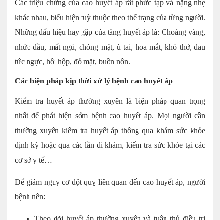
Các triệu chứng của cao huyết áp rất phức tạp và nặng nhẹ
khác nhau, biểu hiện tuỳ thuộc theo thể trạng của từng người.
Những dấu hiệu hay gặp của tăng huyết áp là: Choáng váng,
nhức đầu, mất ngủ, chóng mặt, ù tai, hoa mắt, khó thở, đau
tức ngực, hồi hộp, đỏ mặt, buồn nôn.
Các biện pháp kịp thời xử lý bệnh cao huyết áp
Kiểm tra huyết áp thường xuyên là biện pháp quan trọng
nhất để phát hiện sớm bệnh cao huyết áp. Mọi người cần
thường xuyên kiểm tra huyết áp thông qua khám sức khỏe
định kỳ hoặc qua các lần đi khám, kiểm tra sức khỏe tại các
cơ sở y tế…
Để giảm nguy cơ đột quỵ liên quan đến cao huyết áp, người
bệnh nên:
Theo dõi huyết áp thường xuyên và tuân thủ điều trị