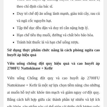
theo chỉ định của bác sĩ.
Duy trì chế độ ăn uống lành mạnh, giàu trái cây, rau củ
và ngũ cốc nguyên hạt.
Tập thể dục đều đặn và duy trì cân nặng hợp lý.
Hạn chế tiêu thụ muối, đường và chất béo bão hòa.
Tránh hút thuốc lá và hạn chế uống rượu.
Sử dụng thực phẩm chức năng là cách phòng ngừa cao
huyết áp hiệu quả
Viên uống chống đột quỵ hiệu quả và cao huyết áp
2700FU Nattokinase + Kefir
Viên uống Chống đột quỵ và cao huyết áp 2700FU
Nattokinase + Kefir là một sự lựa chọn tiềm năng cho những
ai muốn hỗ trợ sức khỏe tim mạch và giảm nguy cơ đột quỵ.
Bằng cách kết hợp giữa các thành phần tự nhiên và lợi ích
sức khỏe, sản phẩm này có thể giúp cải thiện chất lượng cuộc