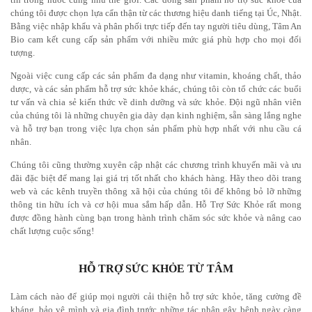
chúng tôi được chọn lựa cẩn thận từ các thương hiệu danh tiếng tại Úc, Nhật.
Bằng việc nhập khẩu và phân phối trực tiếp đến tay người tiêu dùng, Tâm An
Bio cam kết cung cấp sản phẩm với nhiều mức giá phù hợp cho mọi đối
tượng.
Ngoài việc cung cấp các sản phẩm đa dạng như vitamin, khoáng chất, thảo
dược, và các sản phẩm hỗ trợ sức khỏe khác, chúng tôi còn tổ chức các buổi
tư vấn và chia sẻ kiến thức về dinh dưỡng và sức khỏe. Đội ngũ nhân viên
của chúng tôi là những chuyên gia dày dạn kinh nghiệm, sẵn sàng lắng nghe
và hỗ trợ bạn trong việc lựa chọn sản phẩm phù hợp nhất với nhu cầu cá
nhân.
Chúng tôi cũng thường xuyên cập nhật các chương trình khuyến mãi và ưu
đãi đặc biệt để mang lại giá trị tốt nhất cho khách hàng. Hãy theo dõi trang
web và các kênh truyền thông xã hội của chúng tôi để không bỏ lỡ những
thông tin hữu ích và cơ hội mua sắm hấp dẫn. Hỗ Trợ Sức Khỏe rất mong
được đồng hành cùng bạn trong hành trình chăm sóc sức khỏe và nâng cao
chất lượng cuộc sống!
HỖ TRỢ SỨC KHỎE TỪ TÂM
Làm cách nào để giúp mọi người cải thiện hỗ trợ sức khỏe, tăng cường đề
kháng, bảo vệ mình và gia đình trước những tác nhân gây bệnh ngày càng