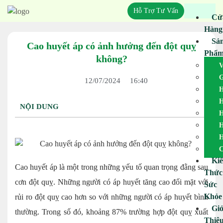
Hỗ Trợ Tư Vấn
Cử
Hàng
Sả
Cao huyết áp có ảnh hưởng đến đột quỵ
Phẩ
không?
V
G
12/07/2024
16:40
H
H
NỘI DUNG
H
H
H
C
Ki
Cao huyết áp là một trong những yếu tố quan trọng đằng sau
Thức
cơn đột quỵ. Những người có áp huyết tăng cao đối mặt với
Sức
Khỏe
rủi ro đột quỵ cao hơn so với những người có áp huyết bình
Giớ
thường. Trong số đó, khoảng 87% trường hợp đột quỵ xuất
Thiệ