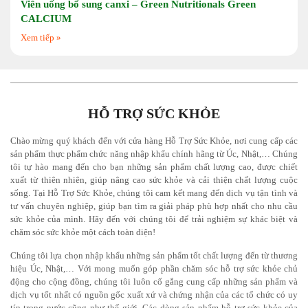
Viên uống bổ sung canxi – Green Nutritionals Green
CALCIUM
Xem tiếp »
HỖ TRỢ SỨC KHỎE
Chào mừng quý khách đến với cửa hàng Hỗ Trợ Sức Khỏe, nơi cung cấp các
sản phẩm thực phẩm chức năng nhập khẩu chính hãng từ Úc, Nhật,… Chúng
tôi tự hào mang đến cho bạn những sản phẩm chất lượng cao, được chiết
xuất từ thiên nhiên, giúp nâng cao sức khỏe và cải thiện chất lượng cuộc
sống. Tại
Hỗ Trợ Sức Khỏe
, chúng tôi cam kết mang đến dịch vụ tận tình và
tư vấn chuyên nghiệp, giúp bạn tìm ra giải pháp phù hợp nhất cho nhu cầu
sức khỏe của mình. Hãy đến với chúng tôi để trải nghiệm sự khác biệt và
chăm sóc sức khỏe một cách toàn diện!
Chúng tôi lựa chọn nhập khẩu những sản phẩm tốt chất lượng đến từ thương
hiệu Úc,
Nhật
,… Với mong muốn góp phần chăm sóc hỗ trợ sức khỏe chủ
động cho cộng đồng, chúng tôi luôn cố gắng cung cấp những sản phẩm và
dịch vụ tốt nhất có nguồn gốc xuất xứ và chứng nhận của các tổ chức có uy
tín trong nước cũng như thế giới. Các dòng sản phẩm hỗ trợ sức khỏe của