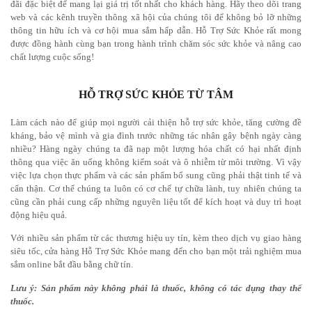
đãi đặc biệt để mang lại giá trị tốt nhất cho khách hàng. Hãy theo dõi trang
web và các kênh truyền thông xã hội của chúng tôi để không bỏ lỡ những
thông tin hữu ích và cơ hội mua sắm hấp dẫn. Hỗ Trợ Sức Khỏe rất mong
được đồng hành cùng bạn trong hành trình chăm sóc sức khỏe và nâng cao
chất lượng cuộc sống!
HỖ TRỢ SỨC KHỎE TỪ TÂM
Làm cách nào để giúp mọi người cải thiện hỗ trợ sức khỏe, tăng cường đề
kháng, bảo vệ mình và gia đình trước những tác nhân gây bệnh ngày càng
nhiều? Hàng ngày chúng ta đã nạp một lượng hóa chất có hại nhất định
thông qua việc ăn uống không kiểm soát và ô nhiễm từ môi trường. Vì vậy
việc lựa chọn thực phẩm và các sản phẩm bổ sung cũng phải thật tinh tế và
cẩn thận.
Cơ thể chúng ta luôn có cơ chế tự chữa lành, tuy nhiên chúng ta
cũng cần phải cung cấp những nguyên liệu tốt để kích hoạt và duy trì hoạt
động hiệu quả.
Với nhiều sản phẩm từ các thương hiệu uy tín, kèm theo dịch vụ giao hàng
siêu tốc, cửa hàng Hỗ Trợ Sức Khỏe mang đến cho bạn một trải nghiệm mua
sắm online bắt đầu bằng chữ tín.
Lưu ý: Sản phẩm này không phải là thuốc, không có tác dụng thay thế
thuốc.