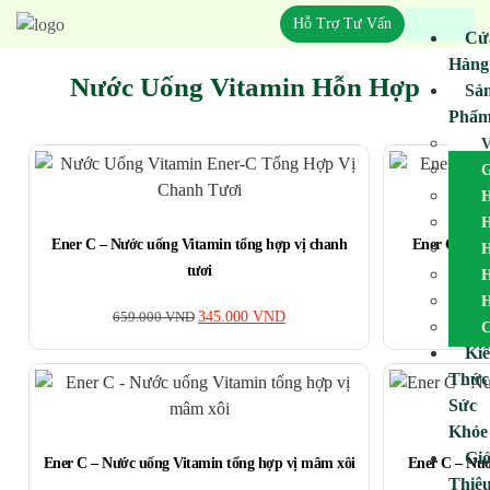
Hỗ Trợ Tư Vấn
Cử
Hàng
Nước Uống Vitamin Hỗn Hợp
Sả
Phẩ
V
G
H
H
Ener C – Nước uống Vitamin tổng hợp vị chanh
Ener C – Nư
H
tươi
H
659
H
659.000
VND
345.000
VND
C
Ki
Thức
Sức
Khỏe
Giớ
Ener C – Nước uống Vitamin tổng hợp vị mâm xôi
Ener C – Nướ
Thiệ