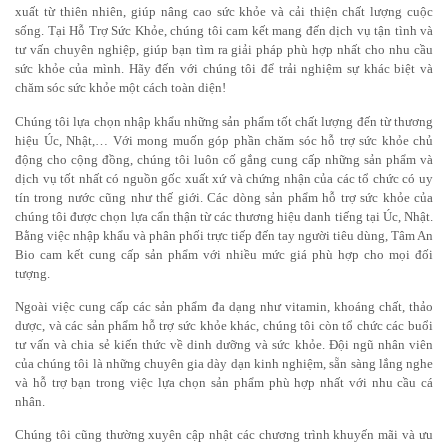
xuất từ thiên nhiên, giúp nâng cao sức khỏe và cải thiện chất lượng cuộc
sống. Tại
Hỗ Trợ Sức Khỏe
, chúng tôi cam kết mang đến dịch vụ tận tình và
tư vấn chuyên nghiệp, giúp bạn tìm ra giải pháp phù hợp nhất cho nhu cầu
sức khỏe của mình. Hãy đến với chúng tôi để trải nghiệm sự khác biệt và
chăm sóc sức khỏe một cách toàn diện!
Chúng tôi lựa chọn nhập khẩu những sản phẩm tốt chất lượng đến từ thương
hiệu Úc,
Nhật
,… Với mong muốn góp phần chăm sóc hỗ trợ sức khỏe chủ
động cho cộng đồng, chúng tôi luôn cố gắng cung cấp những sản phẩm và
dịch vụ tốt nhất có nguồn gốc xuất xứ và chứng nhận của các tổ chức có uy
tín trong nước cũng như thế giới. Các dòng sản phẩm hỗ trợ sức khỏe của
chúng tôi được chọn lựa cẩn thận từ các thương hiệu danh tiếng tại Úc, Nhật.
Bằng việc nhập khẩu và phân phối trực tiếp đến tay người tiêu dùng, Tâm An
Bio cam kết cung cấp sản phẩm với nhiều mức giá phù hợp cho mọi đối
tượng.
Ngoài việc cung cấp các sản phẩm đa dạng như vitamin, khoáng chất, thảo
dược, và các sản phẩm hỗ trợ sức khỏe khác, chúng tôi còn tổ chức các buổi
tư vấn và chia sẻ kiến thức về dinh dưỡng và sức khỏe. Đội ngũ nhân viên
của chúng tôi là những chuyên gia dày dạn kinh nghiệm, sẵn sàng lắng nghe
và hỗ trợ bạn trong việc lựa chọn sản phẩm phù hợp nhất với nhu cầu cá
nhân.
Chúng tôi cũng thường xuyên cập nhật các chương trình khuyến mãi và ưu