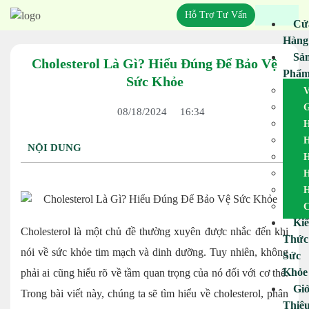
Hỗ Trợ Tư Vấn
Cử
Hàng
Sả
Cholesterol Là Gì? Hiểu Đúng Để Bảo Vệ
Phẩ
Sức Khỏe
V
G
08/18/2024
16:34
H
H
NỘI DUNG
H
H
H
C
Ki
Cholesterol là một chủ đề thường xuyên được nhắc đến khi
Thức
nói về sức khỏe tim mạch và dinh dưỡng. Tuy nhiên, không
Sức
Khỏe
phải ai cũng hiểu rõ về tầm quan trọng của nó đối với cơ thể.
Giớ
Trong bài viết này, chúng ta sẽ tìm hiểu về cholesterol, phân
Thiệ