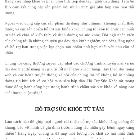
Bằng việc nhập khẩu và phân phối trực tiếp đến tay người tiêu dùng, Tâm An
Bio cam kết cung cấp sản phẩm với nhiều mức giá phù hợp cho mọi đối
tượng.
Ngoài việc cung cấp các sản phẩm đa dạng như vitamin, khoáng chất, thảo
dược, và các sản phẩm hỗ trợ sức khỏe khác, chúng tôi còn tổ chức các buổi
tư vấn và chia sẻ kiến thức về dinh dưỡng và sức khỏe. Đội ngũ nhân viên
của chúng tôi là những chuyên gia dày dạn kinh nghiệm, sẵn sàng lắng nghe
và hỗ trợ bạn trong việc lựa chọn sản phẩm phù hợp nhất với nhu cầu cá
nhân.
Chúng tôi cũng thường xuyên cập nhật các chương trình khuyến mãi và ưu
đãi đặc biệt để mang lại giá trị tốt nhất cho khách hàng. Hãy theo dõi trang
web và các kênh truyền thông xã hội của chúng tôi để không bỏ lỡ những
thông tin hữu ích và cơ hội mua sắm hấp dẫn. Hỗ Trợ Sức Khỏe rất mong
được đồng hành cùng bạn trong hành trình chăm sóc sức khỏe và nâng cao
chất lượng cuộc sống!
HỖ TRỢ SỨC KHỎE TỪ TÂM
Làm cách nào để giúp mọi người cải thiện hỗ trợ sức khỏe, tăng cường đề
kháng, bảo vệ mình và gia đình trước những tác nhân gây bệnh ngày càng
nhiều? Hàng ngày chúng ta đã nạp một lượng hóa chất có hại nhất định