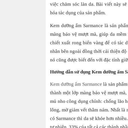
việc chăm sóc làn da. Bài viết này s
hóa tác dụng của sản phẩm.
Kem dưỡng ẩm Sarmance là sản phẩm 
màng bảo vệ mượt mà, giúp da mềm m
chiết xuất rong biển vàng để có tác 
nhân bên ngoài đồng thời cải thiện độ
nó cũng được biết đến với đặc tính gi
Hướng dẫn sử dụng Kem dưỡng ẩm 
Kem dưỡng ẩm Sarmance
là sản phẩm 
thành một lớp màng bảo vệ mượt mà, 
mủ nho công dụng chính: chống lão ho
lông, mờ giảm vết thâm nám. Nhất là 
có Sarmance thì da sẽ khỏe hơn nhiều.
tự nhiên. 33% của tất cả các thành ph