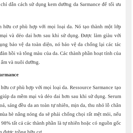
ẽ chỉ dẫn cách sử dụng kem dưỡng da Sarmance để tối ưu
hữu cơ phù hợp với mọi loại da. Nó tạo thành một lớp
ại và dẻo dai hơn sau khi sử dụng. Được làm giàu với
dụng bảo vệ da toàn diện, nó bảo vệ da chống lại các tác
 đàn hồi và tông màu của da. Các thành phần hoạt tính của
ữ ẩm và nuôi dưỡng.
Sarmance
hữu cơ phù hợp với mọi loại da. Ressource Sarmance tạo
giúp da mềm mại và dẻo dai hơn sau khi sử dụng. Serum
á, sáng đều da an toàn tự nhiên, mịn da, thu nhỏ lỗ chân
mùa hè nắng nóng da sẽ phải chống chọi rất mệt mỏi, nếu
 98% tất cả các thành phần là tự nhiên hoặc có nguồn gốc
ần được trồng hữu cơ.