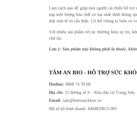
Làm cách nào để giúp mọi người cải thiện hỗ trợ 
nạp một lượng hóa chất có hại nhất định thông q
thật tinh tế và cẩn thận.
Cơ thể chúng ta luôn có cơ
Với nhiều sản phẩm từ các thương hiệu uy tín, k
chữ tín.
Lưu ý: Sản phẩm này không phải là thuốc, không
TÂM AN BIO - HỖ TRỢ SỨC KH
Hotline:
0868 74 39 68
Địa chỉ:
25 đường số 9 – Khu dân cư Trung Sơn,
Email:
sale@hotrosuckhoe.vn
Mã số hộ kinh doanh: 8404829615-001