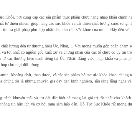
c Khỏe, nơi cung cấp các sản phẩm thực phẩm chức năng nhập khẩu chính h
t từ thiên nhiên, giúp nâng cao sức khỏe và cải thiện chất lượng cuộc sống. 
ạn tìm ra giải pháp phù hợp nhất cho nhu cầu sức khỏe của mình. Hãy đến với 
 chất lượng đến từ thương hiệu Úc,
Nhật
,… Với mong muốn góp phần chăm sóc
 vụ tốt nhất có nguồn gốc xuất xứ và chứng nhận của các tổ chức có uy tín t
n từ các thương hiệu danh tiếng tại Úc, Nhật. Bằng việc nhập khẩu và phân p
 hợp cho mọi đối tượng.
amin, khoáng chất, thảo dược, và các sản phẩm hỗ trợ sức khỏe khác, chúng tôi
a chúng tôi là những chuyên gia dày dạn kinh nghiệm, sẵn sàng lắng nghe và
 trình khuyến mãi và ưu đãi đặc biệt để mang lại giá trị tốt nhất cho khách
g thông tin hữu ích và cơ hội mua sắm hấp dẫn. Hỗ Trợ Sức Khỏe rất mong đư