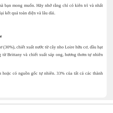
à bạn mong muốn. Hãy nhớ rằng chỉ có kiên trì và nhất
i kết quả toàn diện và lâu dài.
e
ơ (30%), chiết xuất nước từ cây nho Loire hữu cơ, dầu hạt
g từ Brittany và chiết xuất sáp ong, hương thơm tự nhiên
n hoặc có nguồn gốc tự nhiên. 33% của tất cả các thành