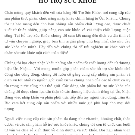
HỖ TRỢ SỨC KHỎE
Chào mừng quý khách đến với cửa hàng Hỗ Trợ Sức Khỏe, nơi cung cấp các
sản phẩm thực phẩm chức năng nhập khẩu chính hãng từ Úc, Nhật,… Chúng
tôi tự hào mang đến cho bạn những sản phẩm chất lượng cao, được chiết
xuất từ thiên nhiên, giúp nâng cao sức khỏe và cải thiện chất lượng cuộc
sống. Tại
Hỗ Trợ Sức Khỏe
, chúng tôi cam kết mang đến dịch vụ tận tình và
tư vấn chuyên nghiệp, giúp bạn tìm ra giải pháp phù hợp nhất cho nhu cầu
sức khỏe của mình. Hãy đến với chúng tôi để trải nghiệm sự khác biệt và
chăm sóc sức khỏe một cách toàn diện!
Chúng tôi lựa chọn nhập khẩu những sản phẩm tốt chất lượng đến từ thương
hiệu Úc,
Nhật
,… Với mong muốn góp phần chăm sóc hỗ trợ sức khỏe chủ
động cho cộng đồng, chúng tôi luôn cố gắng cung cấp những sản phẩm và
dịch vụ tốt nhất có nguồn gốc xuất xứ và chứng nhận của các tổ chức có uy
tín trong nước cũng như thế giới. Các dòng sản phẩm hỗ trợ sức khỏe của
chúng tôi được chọn lựa cẩn thận từ các thương hiệu danh tiếng tại Úc, Nhật.
Bằng việc nhập khẩu và phân phối trực tiếp đến tay người tiêu dùng, Tâm An
Bio cam kết cung cấp sản phẩm với nhiều mức giá phù hợp cho mọi đối
tượng.
Ngoài việc cung cấp các sản phẩm đa dạng như vitamin, khoáng chất, thảo
dược, và các sản phẩm hỗ trợ sức khỏe khác, chúng tôi còn tổ chức các buổi
tư vấn và chia sẻ kiến thức về dinh dưỡng và sức khỏe. Đội ngũ nhân viên