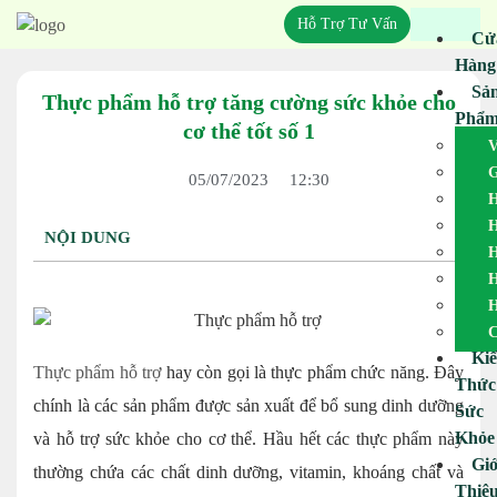
Hỗ Trợ Tư Vấn
Cử
Hàng
Sả
Thực phẩm hỗ trợ tăng cường sức khỏe cho
Phẩ
cơ thể tốt số 1
V
G
05/07/2023
12:30
H
H
NỘI DUNG
H
H
H
C
Ki
Thực phẩm hỗ trợ
hay còn gọi là thực phẩm chức năng. Đây
Thức
chính là các sản phẩm được sản xuất để bổ sung dinh dưỡng
Sức
Khỏe
và hỗ trợ sức khỏe cho cơ thể. Hầu hết các thực phẩm này
Giớ
thường chứa các chất dinh dưỡng, vitamin, khoáng chất và
Thiệ