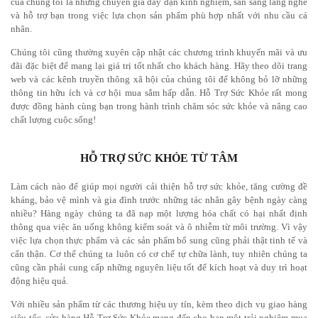
của chúng tôi là những chuyên gia dày dạn kinh nghiệm, sẵn sàng lắng nghe
và hỗ trợ bạn trong việc lựa chọn sản phẩm phù hợp nhất với nhu cầu cá
nhân.
Chúng tôi cũng thường xuyên cập nhật các chương trình khuyến mãi và ưu
đãi đặc biệt để mang lại giá trị tốt nhất cho khách hàng. Hãy theo dõi trang
web và các kênh truyền thông xã hội của chúng tôi để không bỏ lỡ những
thông tin hữu ích và cơ hội mua sắm hấp dẫn. Hỗ Trợ Sức Khỏe rất mong
được đồng hành cùng bạn trong hành trình chăm sóc sức khỏe và nâng cao
chất lượng cuộc sống!
HỖ TRỢ SỨC KHỎE TỪ TÂM
Làm cách nào để giúp mọi người cải thiện hỗ trợ sức khỏe, tăng cường đề
kháng, bảo vệ mình và gia đình trước những tác nhân gây bệnh ngày càng
nhiều? Hàng ngày chúng ta đã nạp một lượng hóa chất có hại nhất định
thông qua việc ăn uống không kiểm soát và ô nhiễm từ môi trường. Vì vậy
việc lựa chọn thực phẩm và các sản phẩm bổ sung cũng phải thật tinh tế và
cẩn thận.
Cơ thể chúng ta luôn có cơ chế tự chữa lành, tuy nhiên chúng ta
cũng cần phải cung cấp những nguyên liệu tốt để kích hoạt và duy trì hoạt
động hiệu quả.
Với nhiều sản phẩm từ các thương hiệu uy tín, kèm theo dịch vụ giao hàng
siêu tốc, cửa hàng Hỗ Trợ Sức Khỏe mang đến cho bạn một trải nghiệm mua