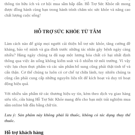
thông tin hữu ích và cơ hội mua sắm hấp dẫn. Hỗ Trợ Sức Khỏe rất mong
được đồng hành cùng bạn trong hành trình chăm sóc sức khỏe và nâng cao
chất lượng cuộc sống!
HỖ TRỢ SỨC KHỎE TỪ TÂM
Làm cách nào để giúp mọi người cải thiện hỗ trợ sức khỏe, tăng cường đề
kháng, bảo vệ mình và gia đình trước những tác nhân gây bệnh ngày càng
nhiều? Hàng ngày chúng ta đã nạp một lượng hóa chất có hại nhất định
thông qua việc ăn uống không kiểm soát và ô nhiễm từ môi trường. Vì vậy
việc lựa chọn thực phẩm và các sản phẩm bổ sung cũng phải thật tinh tế và
cẩn thận.
Cơ thể chúng ta luôn có cơ chế tự chữa lành, tuy nhiên chúng ta
cũng cần phải cung cấp những nguyên liệu tốt để kích hoạt và duy trì hoạt
động hiệu quả.
Với nhiều sản phẩm từ các thương hiệu uy tín, kèm theo dịch vụ giao hàng
siêu tốc, cửa hàng Hỗ Trợ Sức Khỏe mang đến cho bạn một trải nghiệm mua
sắm online bắt đầu bằng chữ tín.
Lưu ý: Sản phẩm này không phải là thuốc, không có tác dụng thay thế
thuốc.
Hỗ trợ khách hàng