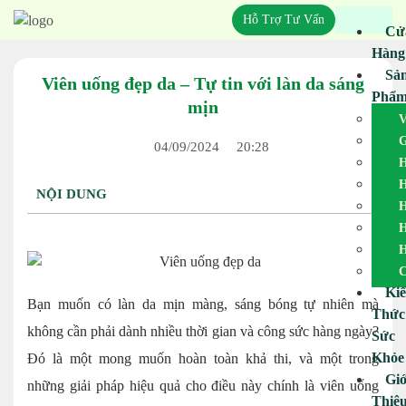
Hỗ Trợ Tư Vấn
Cử
Hàng
Sả
Viên uống đẹp da – Tự tin với làn da sáng
Phẩ
mịn
V
G
04/09/2024
20:28
H
H
NỘI DUNG
H
H
H
C
Ki
Bạn muốn có làn da mịn màng, sáng bóng tự nhiên mà
Thức
không cần phải dành nhiều thời gian và công sức hàng ngày?
Sức
Khỏe
Đó là một mong muốn hoàn toàn khả thi, và một trong
Giớ
những giải pháp hiệu quả cho điều này chính là viên uống
Thiệ