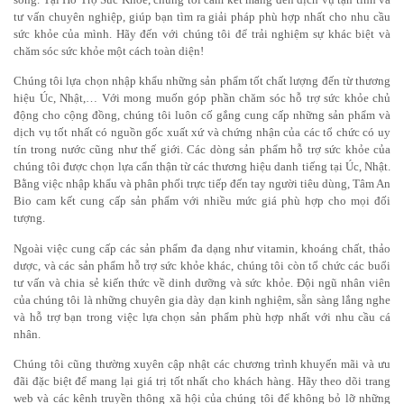
tư vấn chuyên nghiệp, giúp bạn tìm ra giải pháp phù hợp nhất cho nhu cầu
sức khỏe của mình. Hãy đến với chúng tôi để trải nghiệm sự khác biệt và
chăm sóc sức khỏe một cách toàn diện!
Chúng tôi lựa chọn nhập khẩu những sản phẩm tốt chất lượng đến từ thương
hiệu Úc,
Nhật
,… Với mong muốn góp phần chăm sóc hỗ trợ sức khỏe chủ
động cho cộng đồng, chúng tôi luôn cố gắng cung cấp những sản phẩm và
dịch vụ tốt nhất có nguồn gốc xuất xứ và chứng nhận của các tổ chức có uy
tín trong nước cũng như thế giới. Các dòng sản phẩm hỗ trợ sức khỏe của
chúng tôi được chọn lựa cẩn thận từ các thương hiệu danh tiếng tại Úc, Nhật.
Bằng việc nhập khẩu và phân phối trực tiếp đến tay người tiêu dùng, Tâm An
Bio cam kết cung cấp sản phẩm với nhiều mức giá phù hợp cho mọi đối
tượng.
Ngoài việc cung cấp các sản phẩm đa dạng như vitamin, khoáng chất, thảo
dược, và các sản phẩm hỗ trợ sức khỏe khác, chúng tôi còn tổ chức các buổi
tư vấn và chia sẻ kiến thức về dinh dưỡng và sức khỏe. Đội ngũ nhân viên
của chúng tôi là những chuyên gia dày dạn kinh nghiệm, sẵn sàng lắng nghe
và hỗ trợ bạn trong việc lựa chọn sản phẩm phù hợp nhất với nhu cầu cá
nhân.
Chúng tôi cũng thường xuyên cập nhật các chương trình khuyến mãi và ưu
đãi đặc biệt để mang lại giá trị tốt nhất cho khách hàng. Hãy theo dõi trang
web và các kênh truyền thông xã hội của chúng tôi để không bỏ lỡ những