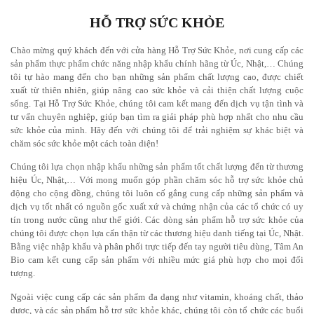
HỖ TRỢ SỨC KHỎE
Chào mừng quý khách đến với cửa hàng Hỗ Trợ Sức Khỏe, nơi cung cấp các
sản phẩm thực phẩm chức năng nhập khẩu chính hãng từ Úc, Nhật,… Chúng
tôi tự hào mang đến cho bạn những sản phẩm chất lượng cao, được chiết
xuất từ thiên nhiên, giúp nâng cao sức khỏe và cải thiện chất lượng cuộc
sống. Tại
Hỗ Trợ Sức Khỏe
, chúng tôi cam kết mang đến dịch vụ tận tình và
tư vấn chuyên nghiệp, giúp bạn tìm ra giải pháp phù hợp nhất cho nhu cầu
sức khỏe của mình. Hãy đến với chúng tôi để trải nghiệm sự khác biệt và
chăm sóc sức khỏe một cách toàn diện!
Chúng tôi lựa chọn nhập khẩu những sản phẩm tốt chất lượng đến từ thương
hiệu Úc,
Nhật
,… Với mong muốn góp phần chăm sóc hỗ trợ sức khỏe chủ
động cho cộng đồng, chúng tôi luôn cố gắng cung cấp những sản phẩm và
dịch vụ tốt nhất có nguồn gốc xuất xứ và chứng nhận của các tổ chức có uy
tín trong nước cũng như thế giới. Các dòng sản phẩm hỗ trợ sức khỏe của
chúng tôi được chọn lựa cẩn thận từ các thương hiệu danh tiếng tại Úc, Nhật.
Bằng việc nhập khẩu và phân phối trực tiếp đến tay người tiêu dùng, Tâm An
Bio cam kết cung cấp sản phẩm với nhiều mức giá phù hợp cho mọi đối
tượng.
Ngoài việc cung cấp các sản phẩm đa dạng như vitamin, khoáng chất, thảo
dược, và các sản phẩm hỗ trợ sức khỏe khác, chúng tôi còn tổ chức các buổi