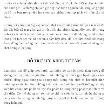
tư vấn và chia sẻ kiến thức về dinh dưỡng và sức khỏe. Đội ngũ nhân viên
của chúng tôi là những chuyên gia dày dạn kinh nghiệm, sẵn sàng lắng nghe
và hỗ trợ bạn trong việc lựa chọn sản phẩm phù hợp nhất với nhu cầu cá
nhân.
Chúng tôi cũng thường xuyên cập nhật các chương trình khuyến mãi và ưu
đãi đặc biệt để mang lại giá trị tốt nhất cho khách hàng. Hãy theo dõi trang
web và các kênh truyền thông xã hội của chúng tôi để không bỏ lỡ những
thông tin hữu ích và cơ hội mua sắm hấp dẫn. Hỗ Trợ Sức Khỏe rất mong
được đồng hành cùng bạn trong hành trình chăm sóc sức khỏe và nâng cao
chất lượng cuộc sống!
HỖ TRỢ SỨC KHỎE TỪ TÂM
Làm cách nào để giúp mọi người cải thiện hỗ trợ sức khỏe, tăng cường đề
kháng, bảo vệ mình và gia đình trước những tác nhân gây bệnh ngày càng
nhiều? Hàng ngày chúng ta đã nạp một lượng hóa chất có hại nhất định
thông qua việc ăn uống không kiểm soát và ô nhiễm từ môi trường. Vì vậy
việc lựa chọn thực phẩm và các sản phẩm bổ sung cũng phải thật tinh tế và
cẩn thận.
Cơ thể chúng ta luôn có cơ chế tự chữa lành, tuy nhiên chúng ta
cũng cần phải cung cấp những nguyên liệu tốt để kích hoạt và duy trì hoạt
động hiệu quả.