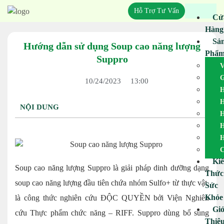
Hỗ Trợ Tư Vấn
Cử
Hàng
Sả
Hướng dẫn sử dụng Soup cao năng lượng
Phẩ
Suppro
V
G
10/24/2023
13:00
H
H
NỘI DUNG
H
H
H
C
Ki
Soup cao năng lượng Suppro là giải pháp dinh dưỡng dạng
Thức
soup cao năng lượng đầu tiên chứa nhóm Sulfo+ từ thực vật,
Sức
Khỏe
là công thức nghiên cứu ĐỘC QUYỀN bởi Viện Nghiên
Giớ
cứu Thực phẩm chức năng – RIFF. Suppro dùng bổ sung
Thiệ