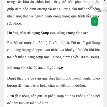
trong các bữa ăn chính hoặc thay thế bữa phụ trong ngày,
giúp đảm bảo dinh dưỡng và năng lượng cần thiết cho bệnh
nhân ung thư và người bệnh đang trong quá trình hồi phục
X
sức khỏe.
Hướng dẫn sử dụng Soup cao năng lượng Suppro
Rót 80 ml nước ấm 50 độ C vào tô/ bát. Đổ từ từ gói
Soup
cao năng lượng Suppro
vào tô/bát và khuấy đều đến khi bột
tan hết thành dạng soup mịn. (tương đương với 100 ml soup)
Bổ sung vào chế độ ăn: 2-3 gói/ ngày.
Dùng thay thế bữa ăn qua ống thông cho người bệnh: Theo
hướng dẫn của bác sĩ hoặc chuyên viên dinh dưỡng.
Lưu ý:
Không nên giữ lại phần soup đã pha không dùng hết
để đảm bảo an toàn vệ sinh.