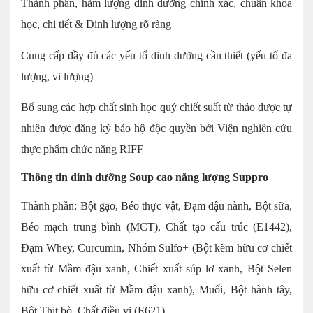
Thành phần, hàm lượng dinh dưỡng chính xác, chuẩn khoa
học, chi tiết & Đinh lượng rõ ràng
Cung cấp đầy đủ các yếu tố dinh dưỡng cần thiết (yếu tố đa
lượng, vi lượng)
Bổ sung các hợp chất sinh học quý chiết suất từ thảo dược tự
nhiên được đăng ký bảo hộ độc quyền bởi Viện nghiên cứu
thực phẩm chức năng RIFF
Thông tin dinh dưỡng Soup cao năng lượng Suppro
Thành phần: Bột gạo, Béo thực vật, Đạm đậu nành, Bột sữa,
Béo mạch trung bình (MCT), Chất tạo cấu trúc (E1442),
Đạm Whey, Curcumin, Nhóm Sulfo+ (Bột kẽm hữu cơ chiết
xuất từ Mầm đậu xanh, Chiết xuất súp lơ xanh, Bột Selen
hữu cơ chiết xuất từ Mầm đậu xanh), Muối, Bột hành tây,
Bột Thịt bò, Chất điều vị (E621).